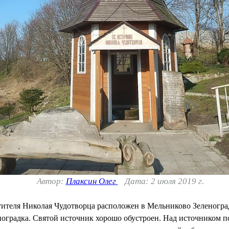
Автор:
Плаксин Олег
Дата: 2 июля 2019 г.
теля Николая Чудотворца расположен в Мельниково Зеленоград
леноградка. Святой источник хорошо обустроен. Над источником 