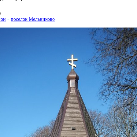
6
йон
»
поселок Мельниково