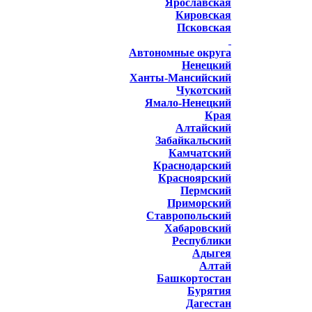
Ярославская
Кировская
Псковская
Автономные округа
Ненецкий
Ханты-Мансийский
Чукотский
Ямало-Ненецкий
Края
Алтайский
Забайкальский
Камчатский
Краснодарский
Красноярский
Пермский
Приморский
Ставропольский
Хабаровский
Республики
Адыгея
Алтай
Башкортостан
Бурятия
Дагестан