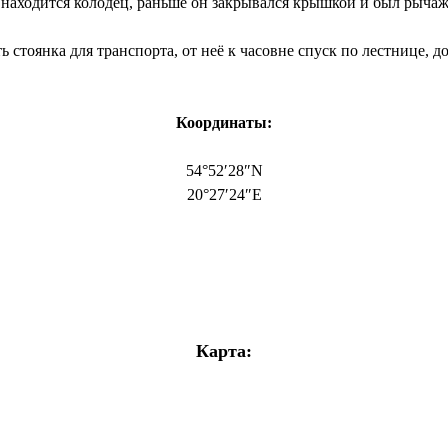
и находится колодец, раньше он закрывался крышкой и был рыч
ь стоянка для транспорта, от неё к часовне спуск по лестнице,
Координаты:
54°52′28″N
20°27′24″E
Карта: