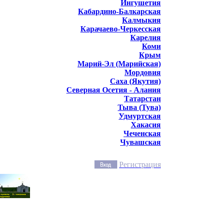
Ингушетия
Кабардино-Балкарская
Калмыкия
Карачаево-Черкесская
Карелия
Коми
Крым
Марий-Эл (Марийская)
Мордовия
Саха (Якутия)
Северная Осетия - Алания
Татарстан
Тыва (Тува)
Удмуртская
Хакасия
Чеченская
Чувашская
Регистрация