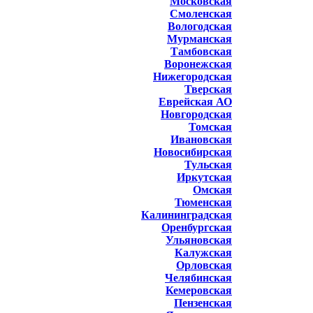
Московская
Смоленская
Вологодская
Мурманская
Тамбовская
Воронежская
Нижегородская
Тверская
Еврейская АО
Новгородская
Томская
Ивановская
Новосибирская
Тульская
Иркутская
Омская
Тюменская
Калининградская
Оренбургская
Ульяновская
Калужская
Орловская
Челябинская
Кемеровская
Пензенская