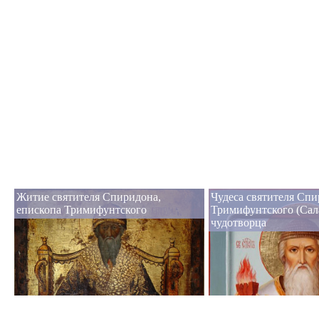
Житие святителя Спиридона,
Чудеса святителя Сп
епископа Тримифунтского
Тримифунтского (Сал
чудотворца