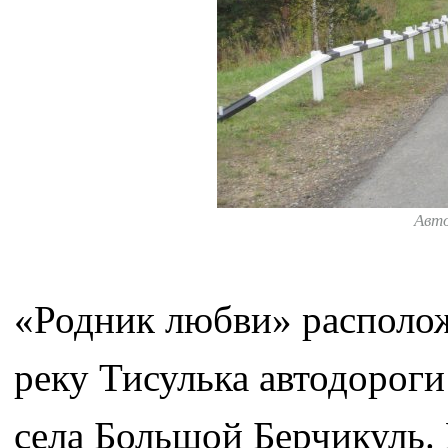
Авт
«Родник любви» располож
реку Тисулька автодороги
села Большой Берчикуль.