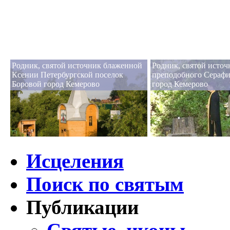
Родник, святой источник блаженной
Родник, святой источ
Ксении Петербургской поселок
преподобного Серафи
Боровой город Кемерово
город Кемерово
Исцеления
Поиск по святым
Публикации