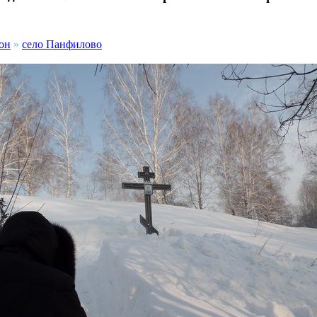
он
»
село Панфилово