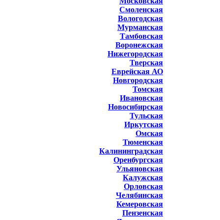
Московская
Смоленская
Вологодская
Мурманская
Тамбовская
Воронежская
Нижегородская
Тверская
Еврейская АО
Новгородская
Томская
Ивановская
Новосибирская
Тульская
Иркутская
Омская
Тюменская
Калининградская
Оренбургская
Ульяновская
Калужская
Орловская
Челябинская
Кемеровская
Пензенская