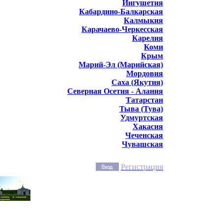
Ингушетия
Кабардино-Балкарская
Калмыкия
Карачаево-Черкесская
Карелия
Коми
Крым
Марий-Эл (Марийская)
Мордовия
Саха (Якутия)
Северная Осетия - Алания
Татарстан
Тыва (Тува)
Удмуртская
Хакасия
Чеченская
Чувашская
Регистрация