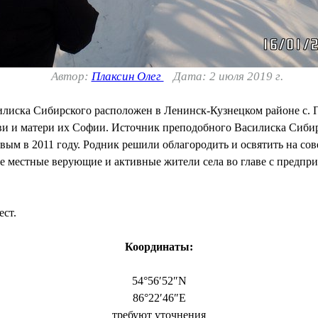
Автор:
Плаксин Олег
Дата: 2 июля 2019 г.
илиска Сибирского расположен в Ленинск-Кузнецком районе с.
ви и матери их Софии. Источник преподобного Василиска Сиби
ым в 2011 году. Родник решили облагородить и освятить на со
ие местные верующие и активные жители села во главе с предп
ест.
Координаты:
54°56′52″N
86°22′46″E
требуют уточнения