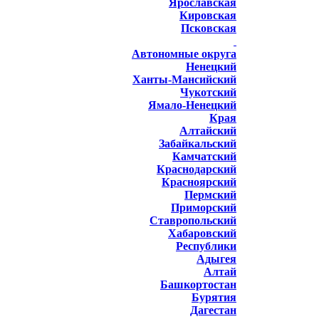
Ярославская
Кировская
Псковская
Автономные округа
Ненецкий
Ханты-Мансийский
Чукотский
Ямало-Ненецкий
Края
Алтайский
Забайкальский
Камчатский
Краснодарский
Красноярский
Пермский
Приморский
Ставропольский
Хабаровский
Республики
Адыгея
Алтай
Башкортостан
Бурятия
Дагестан