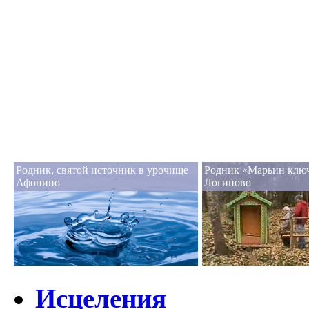
Родник, святой источник в урочище
Родник «Марьин ключ
Афонино
Логиново
Исцеления