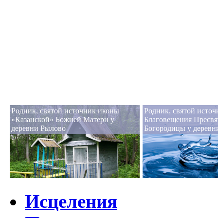
Родник, святой источник иконы
Родник, святой источ
«Казанской» Божией Матери у
Благовещения Пресвя
деревни Рылово
Богородицы у деревн
Исцеления