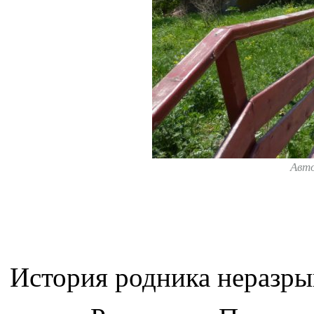
Авт
История родника неразры