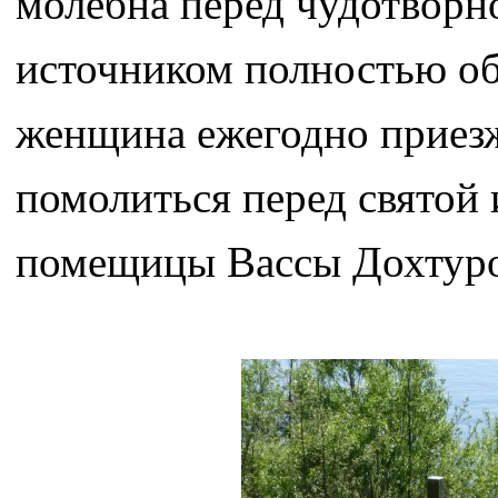
молебна перед чудотворн
источником­ полностью о
женщина ежегодно приезж
помолиться перед святой 
помещицы Вассы Дохтур