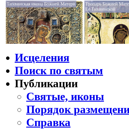
Тихвинская икона Божией Матери
Тропарь Божией Мате
Ее Тихвинской
Исцеления
Поиск по святым
Публикации
Святые, иконы
Порядок размещени
Справка