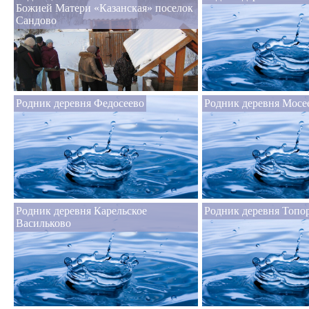
Божией Матери «Казанская» поселок
Сандово
Родник деревня Федосеево
Родник деревня Мосе
Родник деревня Карельское
Родник деревня Топо
Васильково