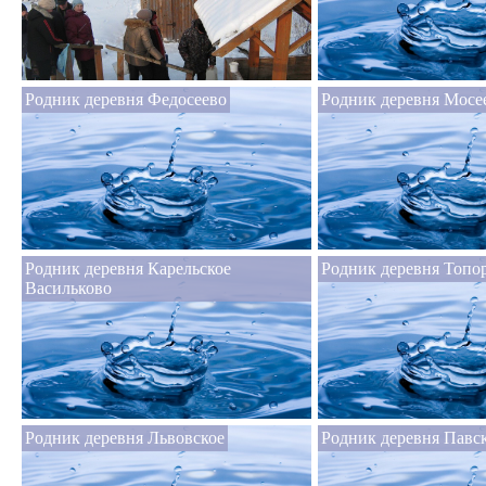
Родник деревня Федосеево
Родник деревня Мосе
Родник деревня Карельское
Родник деревня Топо
Васильково
Родник деревня Львовское
Родник деревня Павс