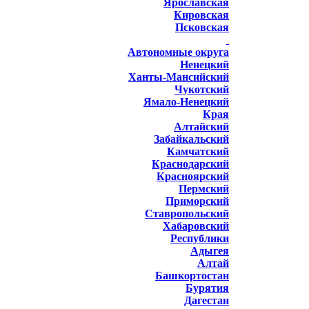
Ярославская
Кировская
Псковская
Автономные округа
Ненецкий
Ханты-Мансийский
Чукотский
Ямало-Ненецкий
Края
Алтайский
Забайкальский
Камчатский
Краснодарский
Красноярский
Пермский
Приморский
Ставропольский
Хабаровский
Республики
Адыгея
Алтай
Башкортостан
Бурятия
Дагестан