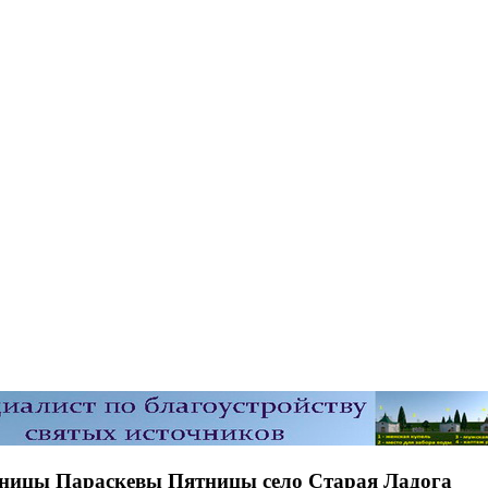
еницы Параскевы Пятницы село Старая Ладога