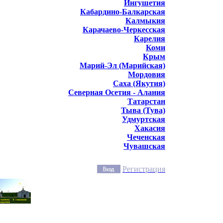
Ингушетия
Кабардино-Балкарская
Калмыкия
Карачаево-Черкесская
Карелия
Коми
Крым
Марий-Эл (Марийская)
Мордовия
Саха (Якутия)
Северная Осетия - Алания
Татарстан
Тыва (Тува)
Удмуртская
Хакасия
Чеченская
Чувашская
Регистрация