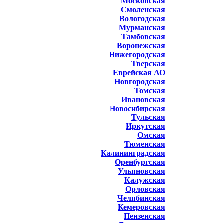
Московская
Смоленская
Вологодская
Мурманская
Тамбовская
Воронежская
Нижегородская
Тверская
Еврейская АО
Новгородская
Томская
Ивановская
Новосибирская
Тульская
Иркутская
Омская
Тюменская
Калининградская
Оренбургская
Ульяновская
Калужская
Орловская
Челябинская
Кемеровская
Пензенская