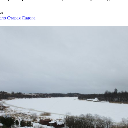
58
ело Старая Ладога