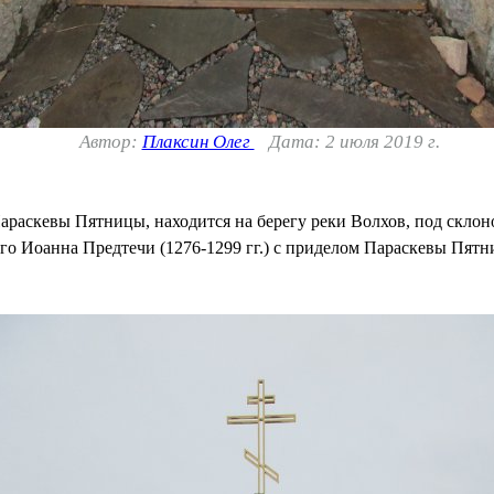
Автор:
Плаксин Олег
Дата: 2 июля 2019 г.
раскевы Пятницы, находится на берегу реки Волхов, под скло
ого Иоанна Предтечи (1276-1299 гг.) с приделом Параскевы Пят