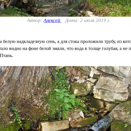
Автор:
Алексей
Дата: 2 июля 2019 г.
белую надкладезную сень, а для стока проложили трубу, из кото
ло видно на фоне белой эмали, что вода в толще голубая, а не п
 Птань.