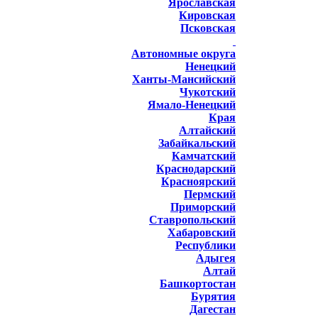
Ярославская
Кировская
Псковская
Автономные округа
Ненецкий
Ханты-Мансийский
Чукотский
Ямало-Ненецкий
Края
Алтайский
Забайкальский
Камчатский
Краснодарский
Красноярский
Пермский
Приморский
Ставропольский
Хабаровский
Республики
Адыгея
Алтай
Башкортостан
Бурятия
Дагестан