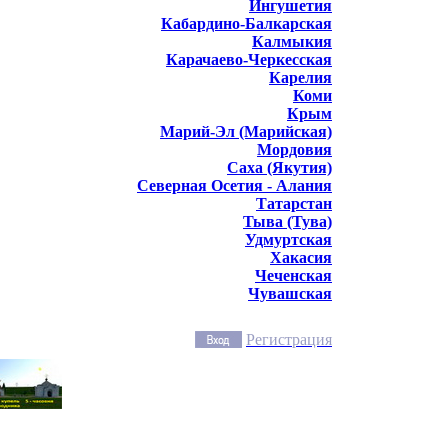
Ингушетия
Кабардино-Балкарская
Калмыкия
Карачаево-Черкесская
Карелия
Коми
Крым
Марий-Эл (Марийская)
Мордовия
Саха (Якутия)
Северная Осетия - Алания
Татарстан
Тыва (Тува)
Удмуртская
Хакасия
Чеченская
Чувашская
Регистрация