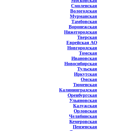
Московская
Смоленская
Вологодская
Мурманская
Тамбовская
Воронежская
Нижегородская
Тверская
Еврейская АО
Новгородская
Томская
Ивановская
Новосибирская
Тульская
Иркутская
Омская
Тюменская
Калининградская
Оренбургская
Ульяновская
Калужская
Орловская
Челябинская
Кемеровская
Пензенская