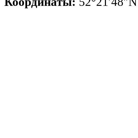
Координаты:
52°21′48″N 