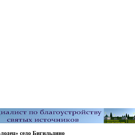
лодец» село Бигильдино