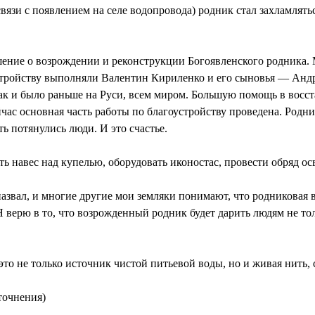
связи с появлением на селе водопровода) родник стал захламлятьс
шение о возрождении и реконструкции Богоявленского родника.
устройству выполняли Валентин Кириленко и его сыновья — Анд
как и было раньше на Руси, всем миром. Большую помощь в восс
час основная часть работы по благоустройству проведена. Родни
ть потянулись люди. И это счастье.
ь навес над купелью, оборудовать иконостас, провести обряд о
назвал, и многие другие мои земляки понимают, что родниковая 
 верю в то, что возрожденный родник будет дарить людям не тол
 это не только источник чистой питьевой воды, но и живая нить
точнения)