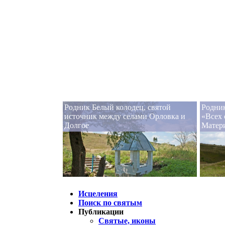
Родник Белый колодец, святой
Родник
источник между селами Орловка и
«Всех 
Долгое
Матер
Исцеления
Поиск по святым
Публикации
Святые, иконы