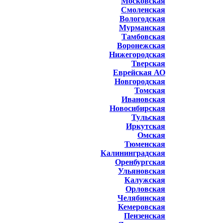
Московская
Смоленская
Вологодская
Мурманская
Тамбовская
Воронежская
Нижегородская
Тверская
Еврейская АО
Новгородская
Томская
Ивановская
Новосибирская
Тульская
Иркутская
Омская
Тюменская
Калининградская
Оренбургская
Ульяновская
Калужская
Орловская
Челябинская
Кемеровская
Пензенская