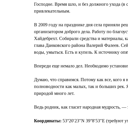
Господне. Время шло, и без должного ухода (в 
привлекательным.
В 2009 году на празднике дня села приняли ре
организатором доброго дела. Работу по благо
Хайдебрехт. Собирали средства и материалы, 
глава Данковского района Валерий Фалеев. Сей
воды, умыться. Есть и купель. К источнику опя
Впереди еще немало дел. Необходимо установит
Думаю, что справимся. Потому как все, кого я 
полноводности как малых, так и больших рек. Я
природой много лет.
Ведь родник, как гласит народная мудрость, —
Координаты:
53°20′23″N 39°8′53″E (требуют у