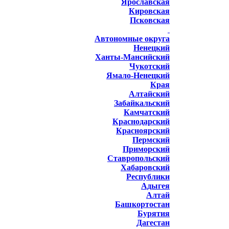
Ярославская
Кировская
Псковская
Автономные округа
Ненецкий
Ханты-Мансийский
Чукотский
Ямало-Ненецкий
Края
Алтайский
Забайкальский
Камчатский
Краснодарский
Красноярский
Пермский
Приморский
Ставропольский
Хабаровский
Республики
Адыгея
Алтай
Башкортостан
Бурятия
Дагестан