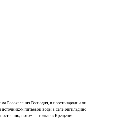
ама Богоявления Господня, в простонародии он
м источником питьевой воды в селе Бигильдино
 постоянно, потом — толь­ко в Крещение