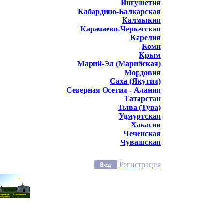
Ингушетия
Кабардино-Балкарская
Калмыкия
Карачаево-Черкесская
Карелия
Коми
Крым
Марий-Эл (Марийская)
Мордовия
Саха (Якутия)
Северная Осетия - Алания
Татарстан
Тыва (Тува)
Удмуртская
Хакасия
Чеченская
Чувашская
Регистрация