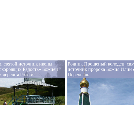
, святой источник иконы
Родник Прощеный колодец, свя
скорбящих Радость» Божией
источник пророка Божия Илии 
и деревня Рожки
Перехваль