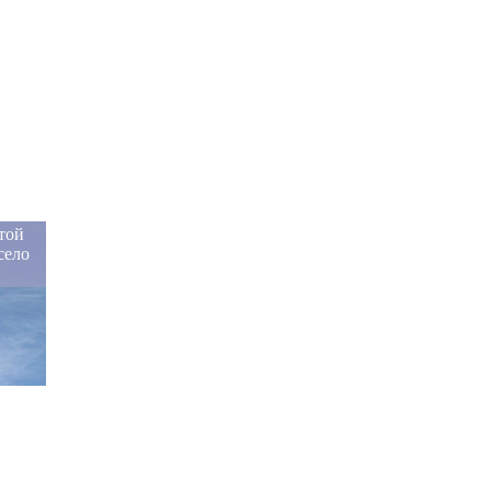
той
село