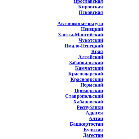
Ярославская
Кировская
Псковская
Автономные округа
Ненецкий
Ханты-Мансийский
Чукотский
Ямало-Ненецкий
Края
Алтайский
Забайкальский
Камчатский
Краснодарский
Красноярский
Пермский
Приморский
Ставропольский
Хабаровский
Республики
Адыгея
Алтай
Башкортостан
Бурятия
Дагестан