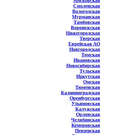
Московская
Смоленская
Вологодская
Мурманская
Тамбовская
Воронежская
Нижегородская
Тверская
Еврейская АО
Новгородская
Томская
Ивановская
Новосибирская
Тульская
Иркутская
Омская
Тюменская
Калининградская
Оренбургская
Ульяновская
Калужская
Орловская
Челябинская
Кемеровская
Пензенская