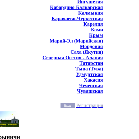
Ингушетия
Кабардино-Балкарская
Калмыкия
Карачаево-Черкесская
Карелия
Коми
Крым
Марий-Эл (Марийская)
Мордовия
Саха (Якутия)
Северная Осетия - Алания
Татарстан
Тыва (Тува)
Удмуртская
Хакасия
Чеченская
Чувашская
Регистрация
урыничи