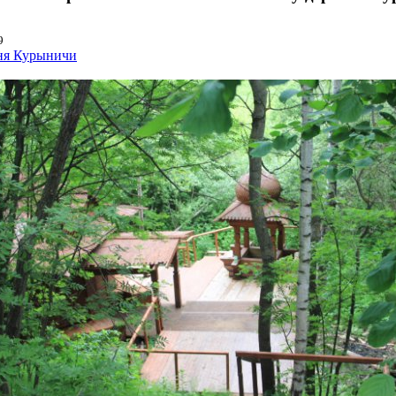
9
ня Курыничи