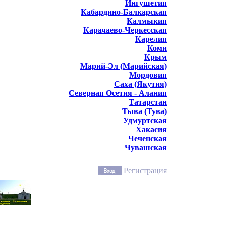
Ингушетия
Кабардино-Балкарская
Калмыкия
Карачаево-Черкесская
Карелия
Коми
Крым
Марий-Эл (Марийская)
Мордовия
Саха (Якутия)
Северная Осетия - Алания
Татарстан
Тыва (Тува)
Удмуртская
Хакасия
Чеченская
Чувашская
Регистрация