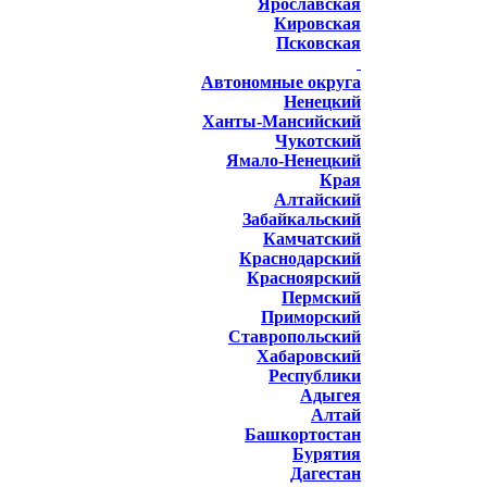
Ярославская
Кировская
Псковская
Автономные округа
Ненецкий
Ханты-Мансийский
Чукотский
Ямало-Ненецкий
Края
Алтайский
Забайкальский
Камчатский
Краснодарский
Красноярский
Пермский
Приморский
Ставропольский
Хабаровский
Республики
Адыгея
Алтай
Башкортостан
Бурятия
Дагестан