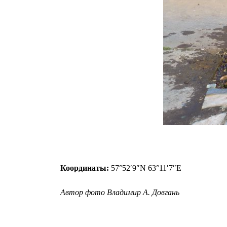
Координаты:
57°52′9″N 63°11′7″E
Автор фото Владимир А. Довгань