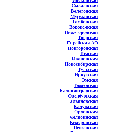
Московская
Смоленская
Вологодская
Мурманская
Тамбовская
Воронежская
Нижегородская
Тверская
Еврейская АО
Новгородская
Томская
Ивановская
Новосибирская
Тульская
Иркутская
Омская
Тюменская
Калининградская
Оренбургская
Ульяновская
Калужская
Орловская
Челябинская
Кемеровская
Пензенская