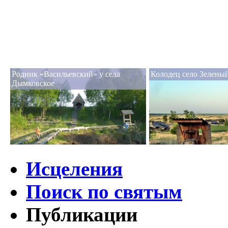
Родник «Васильевский» у села
Колодец село Зелены
Дымковское
Исцеления
Поиск по святым
Публикации