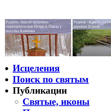
Родник, святой источник
Родник «Крест», свят
первоапостолов Петра и Павла у
деревни Ключи
поселка Каменка
Исцеления
Поиск по святым
Публикации
Святые, иконы