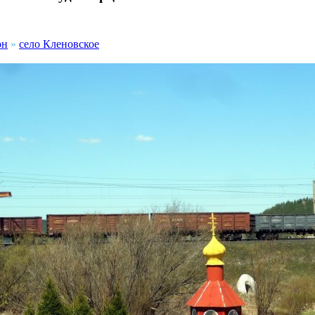
он
»
село Кленовское