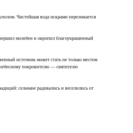
уполом. Чистейшая вода искрами переливается
овершил молебен и окропил благоукрашенный
женный источник может стать не только местом
ы небесному покровителю — святителю
адиций: сельчане радовались и веселились от