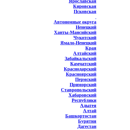
Ярославская
Кировская
Псковская
Автономные округа
Ненецкий
Ханты-Мансийский
Чукотский
Ямало-Ненецкий
Края
Алтайский
Забайкальский
Камчатский
Краснодарский
Красноярский
Пермский
Приморский
Ставропольский
Хабаровский
Республики
Адыгея
Алтай
Башкортостан
Бурятия
Дагестан