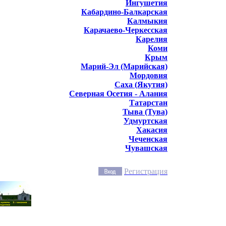
Ингушетия
Кабардино-Балкарская
Калмыкия
Карачаево-Черкесская
Карелия
Коми
Крым
Марий-Эл (Марийская)
Мордовия
Саха (Якутия)
Северная Осетия - Алания
Татарстан
Тыва (Тува)
Удмуртская
Хакасия
Чеченская
Чувашская
Регистрация