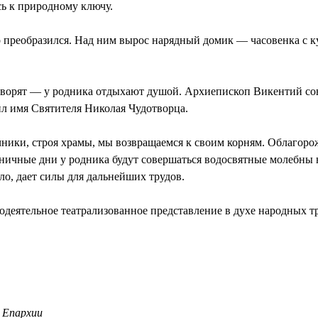
ь к природному ключу.
 преобразился. Над ним вырос нарядный домик — часовенка с к
оворят — у родника отдыхают душой. Архиепископ Викентий с
л имя Святителя Николая Чудотворца.
ники, строя храмы, мы возвращаемся к своим корням. Облагоро
дничные дни у родника будут совершаться водосвятные молебн
ло, дает силы для дальнейших трудов.
одеятельное театрализованное представление в духе народных тр
 Епархии