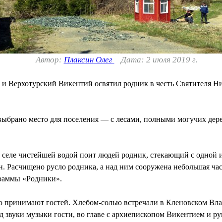
Автор:
Плаксин Олег
Дата: 2 июля 2019 г.
 и Верхотурский Викентий освятил родник в честь Святителя Ни
 выбрано место для поселения — с лесами, полными могучих дер
 селе чистейшей водой поит людей родник, стекающий с одной и
. Расчищено русло родника, а над ним сооружена небольшая час
граммы «Родники».
ью принимают гостей. Хлебом-солью встречали в Кленовском Вла
д звуки музыки гости, во главе с архиепископом Викентием и 