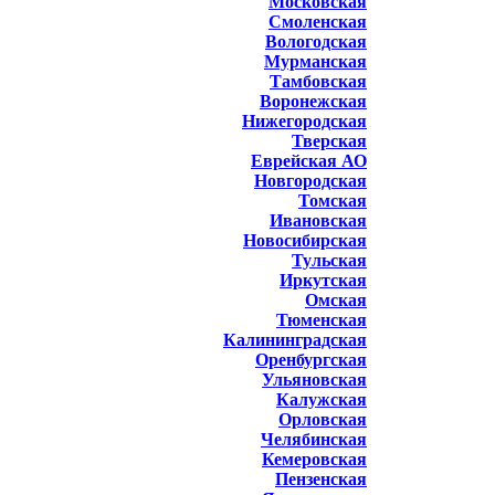
Московская
Смоленская
Вологодская
Мурманская
Тамбовская
Воронежская
Нижегородская
Тверская
Еврейская АО
Новгородская
Томская
Ивановская
Новосибирская
Тульская
Иркутская
Омская
Тюменская
Калининградская
Оренбургская
Ульяновская
Калужская
Орловская
Челябинская
Кемеровская
Пензенская