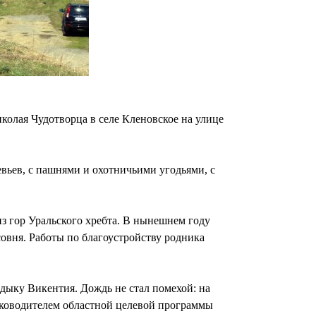
колая Чудотворца в селе Кленовское на улице
евьев, с пашнями и охотничьими угодьями, с
з гор Уральского хребта. В нынешнем году
овня. Работы по благоустройству родника
дыку Викентия. Дождь не стал помехой: на
руководителем областной целевой программы