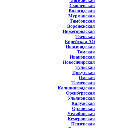
Московская
Смоленская
Вологодская
Мурманская
Тамбовская
Воронежская
Нижегородская
Тверская
Еврейская АО
Новгородская
Томская
Ивановская
Новосибирская
Тульская
Иркутская
Омская
Тюменская
Калининградская
Оренбургская
Ульяновская
Калужская
Орловская
Челябинская
Кемеровская
Пензенская