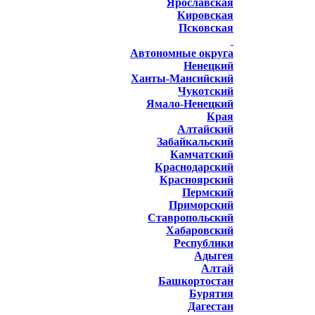
Ярославская
Кировская
Псковская
Автономные округа
Ненецкий
Ханты-Мансийский
Чукотский
Ямало-Ненецкий
Края
Алтайский
Забайкальский
Камчатский
Краснодарский
Красноярский
Пермский
Приморский
Ставропольский
Хабаровский
Республики
Адыгея
Алтай
Башкортостан
Бурятия
Дагестан