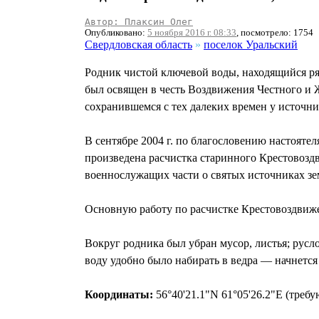
Автор: Плаксин Олег
Опубликовано:
5 ноября 2016 г. 08:33
, посмотрело: 1754
Свердловская область
»
поселок Уральский
Родник чистой ключевой воды, находящийся ря
был освящен в честь Воздвижения Честного и Ж
сохранившемся с тех далеких времен у источни
В сентябре 2004 г. по благословению настоят
произведена расчистка старинного Крестовоздв
военнослужащих части о святых источниках зе
Основную работу по расчистке Крестовоздвиже
Вокруг родника был убран мусор, листья; русл
воду удобно было набирать в ведра — начнется
Координаты:
56°40'21.1"N 61°05'26.2"E (треб