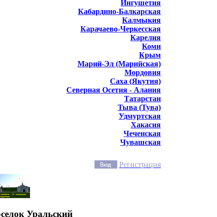
Ингушетия
Кабардино-Балкарская
Калмыкия
Карачаево-Черкесская
Карелия
Коми
Крым
Марий-Эл (Марийская)
Мордовия
Саха (Якутия)
Северная Осетия - Алания
Татарстан
Тыва (Тува)
Удмуртская
Хакасия
Чеченская
Чувашская
Регистрация
оселок Уральский