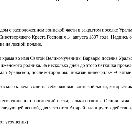
дом с расположением воинской части в закрытом поселке Уральс
ивотворящего Креста Господня 14 августа 1807 года. Надпись о
ка на лесной поляне.
еля храма во имя Святой Великомученицы Варвары поселка Ураль
иженского родника. За несколько дней до этого батюшка провел
мли Уральской, после которой был показан видеофильм «Святые
нского ключа взяли на себя рядовые воинской части, которым а
о его очищено от наслоений песка, гальки и глины. Основная же
 следующей весной, для чего отец Андрей планирует задействов
уют уточнения)