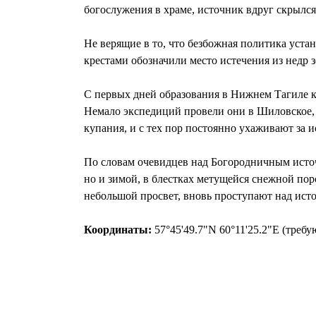
богослужения в храме, источник вдруг скрылся
Не верящие в то, что безбожная политика уста
крестами обозначили место истечения из недр
С первых дней образования в Нижнем Тагиле к
Немало экспедиций провели они в Шиловское, п
купания, и с тех пор постоянно ухаживают за 
По словам очевидцев над Богородничным источн
но и зимой, в блестках метущейся снежной пор
небольшой просвет, вновь проступают над ист
Координаты:
57°45'49.7"N 60°11'25.2"E (требу