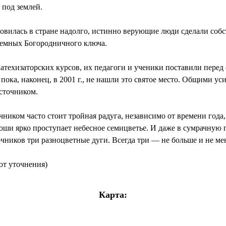
 под землей.
новилась в стране надолго, истинно верующие люди сделали соб
 земных Богородничного ключа.
атехизаторских курсов, их педагоги и ученики поставили перед
ока, наконец, в 2001 г., не нашли это святое место. Общими ус
источником.
иком часто стоит тройная радуга, независимо от времени года,
оши ярко проступает небесное семицветье. И даже в сумрачную п
очников три разноцветные дуги. Всегда три — не больше и не м
ют уточнения)
Карта: