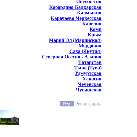
Ингушетия
Кабардино-Балкарская
Калмыкия
Карачаево-Черкесская
Карелия
Коми
Крым
Марий-Эл (Марийская)
Мордовия
Саха (Якутия)
Северная Осетия - Алания
Татарстан
Тыва (Тува)
Удмуртская
Хакасия
Чеченская
Чувашская
Регистрация