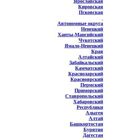
Ярославская
Кировская
Псковская
Автономные округа
Ненецкий
Ханты-Мансийский
Чукотский
Ямало-Ненецкий
Края
Алтайский
Забайкальский
Камчатский
Краснодарский
Красноярский
Пермский
Приморский
Ставропольский
Хабаровский
Республики
Адыгея
Алтай
Башкортостан
Бурятия
Дагестан