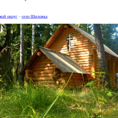
кой округ
»
село Шиловка