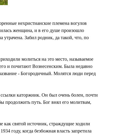
коренные нехристианские племена вогулов
вилась женщина, и в его душе произошло
утрачена. Забил родник, да такой, что, по
приходили молиться на это место, называемое
 его и почитают Вознесенским. Была недавно
название - Богородичный. Молятся люди перед
 ссылки каторжник. Он был очень болен, почти
обы продолжить путь. Бог внял его молитвам,
ле как святой источник, страждущие ходили
934 году, когда безбожная власть запретила