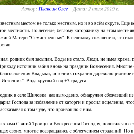
Автор:
Плаксин Олег
Дата: 2 июля 2019 г.
звестным местом не только местным, но и во всём округе. Еще 
ой местности. По легенде, беглому каторжнику на этом месте я
жией Матери "Семистрельная". К великому сожалению, эта икона 
остав.
ая, родник был засыпан. Воды не стало. Люди, не имея храма, 
 Приходу источник забил вновь на праздник Вознесения. Многие
по благословения Владыки, источник сохранил дореволюционное 
сточник". Вода круглый год +3 градуса.
 родник в селе Шиловка, давным-давно, обнаружил сбежавший из
дарил Господа за избавление от каторги и просил исцеления, чт
рассказывая о том чуде, что произошло с ним.
и храма Святой Троицы и Воскресения Господня, почитался в се
щах своих, многие возвращались с облегчением страданий. Но в 1