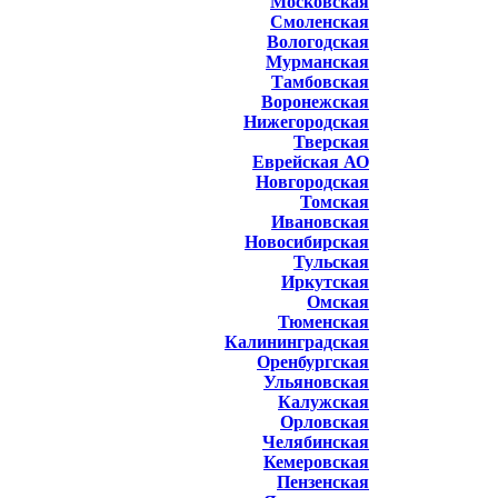
Московская
Смоленская
Вологодская
Мурманская
Тамбовская
Воронежская
Нижегородская
Тверская
Еврейская АО
Новгородская
Томская
Ивановская
Новосибирская
Тульская
Иркутская
Омская
Тюменская
Калининградская
Оренбургская
Ульяновская
Калужская
Орловская
Челябинская
Кемеровская
Пензенская