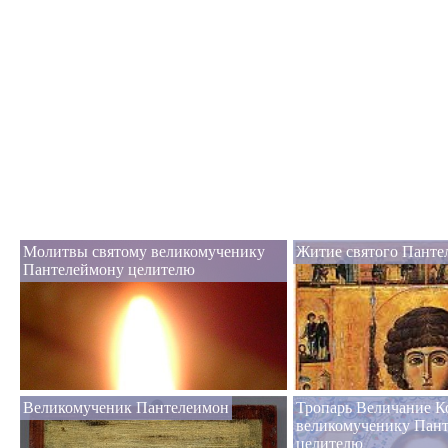
Молитвы святому великомученику
Житие святого Панте
Пантелеймону целителю
Великомученик Пантелеимон
Тропарь Величание К
великомученику Пан
целителю