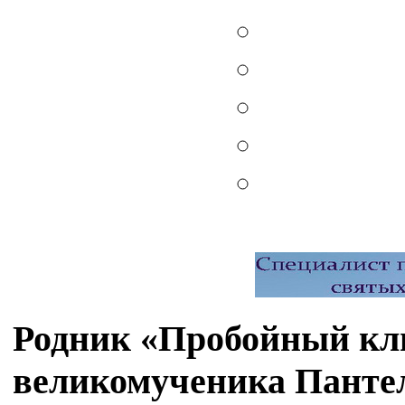
Родник «Пробойный клю
великомученика Пантел