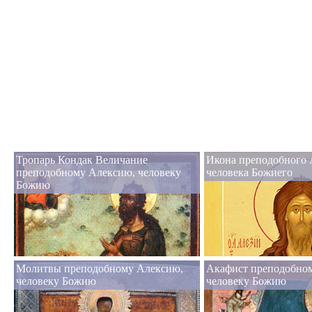
Тропарь Кондак Величание
Икона преподобного 
преподобному Алексию, человеку
человека Божиего
Божию
Молитвы преподобному Алексию,
Акафист преподобно
человеку Божию
человеку Божию