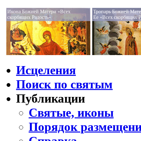
Икона Божией Матери «Всех
Тропарь Божией Мате
скорбящих Радость»
Ее «Всех скорбящих Р
Исцеления
Поиск по святым
Публикации
Святые, иконы
Порядок размещени
Справка