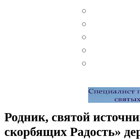
Родник, святой источн
скорбящих Радость» де