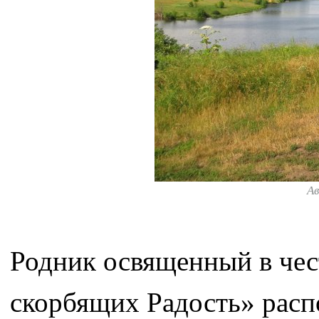
А
Родник освященный в че
скорбящих Радость» распо