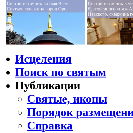
Святой источник во имя Всех
Святой источник в че
Святых, скважина город Орел
благоверного князя А
Невского, скважина г
Исцеления
Поиск по святым
Публикации
Святые, иконы
Порядок размещени
Справка