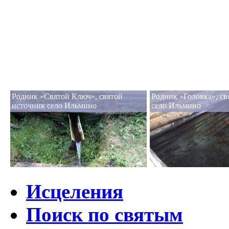
Родник «Святой Ключ», святой
Родник «Головка», св
источник село Ильмино
село Ильмино
Исцеления
Поиск по святым