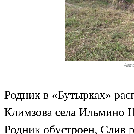
Авт
Родник в «Бутырках» рас
Климзова села Ильмино Н
Родник обустроен, Слив 