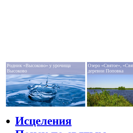
Родник «Высоково» у урочища
Озеро «Святое», «Свя
Высоково
деревни Поповка
Исцеления