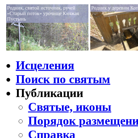
Родник, святой источник, ручей
Родник у деревни Ко
«Старый поток» урочище Княжая
Пустынь
Исцеления
Поиск по святым
Публикации
Святые, иконы
Порядок размещени
Справка