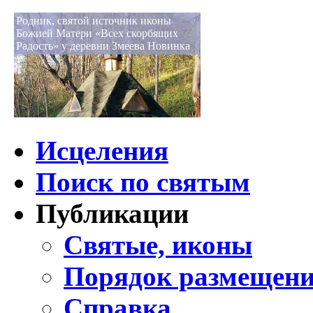
Родник, святой источник иконы
Божией Матери «Всех скорбящих
Радость» у деревни Змеева Новинка
Исцеления
Поиск по святым
Публикации
Святые, иконы
Порядок размещени
Справка