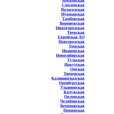
Московская
Смоленская
Вологодская
Мурманская
Тамбовская
Воронежская
Нижегородская
Тверская
Еврейская АО
Новгородская
Томская
Ивановская
Новосибирская
Тульская
Иркутская
Омская
Тюменская
Калининградская
Оренбургская
Ульяновская
Калужская
Орловская
Челябинская
Кемеровская
Пензенская