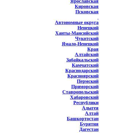
Ярославская
Кировская
Псковская
Автономные округа
Ненецкий
Ханты-Мансийский
Чукотский
Ямало-Ненецкий
Края
Алтайский
Забайкальский
Камчатский
Краснодарский
Красноярский
Пермский
Приморский
Ставропольский
Хабаровский
Республики
Адыгея
Алтай
Башкортостан
Бурятия
Дагестан