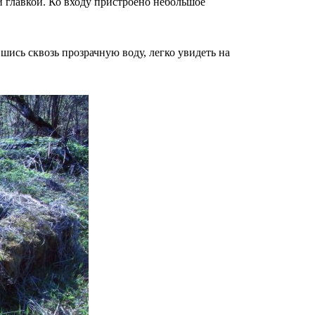
й главкой. Ко входу пристроено небольшое
шись сквозь прозрачную воду, легко увидеть на