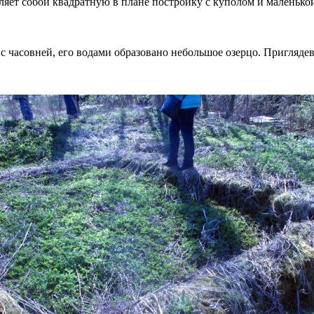
вляет собой квадратную в плане постройку с куполом и маленько
 часовней, его водами образовано небольшое озерцо. Приглядев