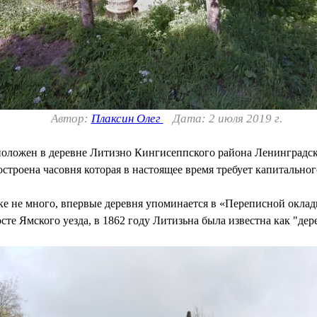
Автор:
Плаксин Олег
Дата: 2 июля 2019 г.
оложен в деревне Литизно Кингисеппского района Ленинградск
остроена часовня которая в настоящее время требует капитальног
ке не много, впервые деревня упоминается в «Переписной оклад
те Ямского уезда, в 1862 году Литизьна была известна как "дер