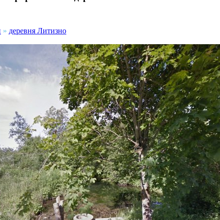
н
»
деревня Литизно