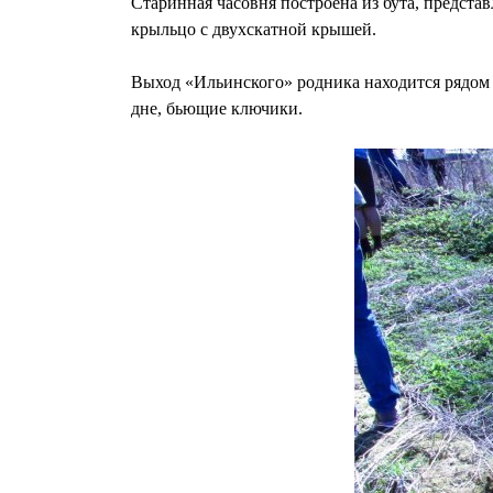
Старинная часовня построена из бута, предста
крыльцо с двухскатной крышей.
Выход «Ильинского» родника находится рядом с
дне, бьющие ключики.