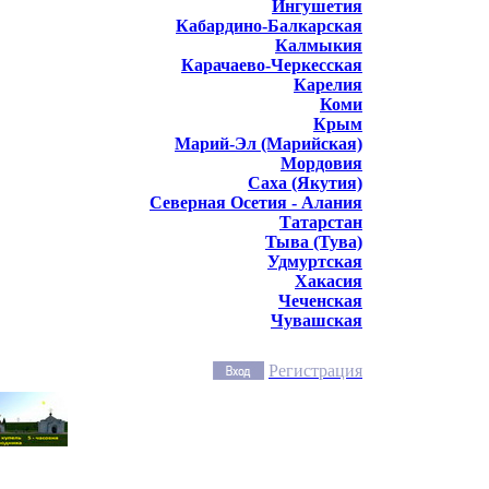
Ингушетия
Кабардино-Балкарская
Калмыкия
Карачаево-Черкесская
Карелия
Коми
Крым
Марий-Эл (Марийская)
Мордовия
Саха (Якутия)
Северная Осетия - Алания
Татарстан
Тыва (Тува)
Удмуртская
Хакасия
Чеченская
Чувашская
Регистрация