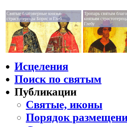
Святые благоверные князья-
Тропарь святым благ
страстотерпцы Борис и Глеб
князьям страстотерпц
Глебу
Исцеления
Поиск по святым
Публикации
Святые, иконы
Порядок размещени