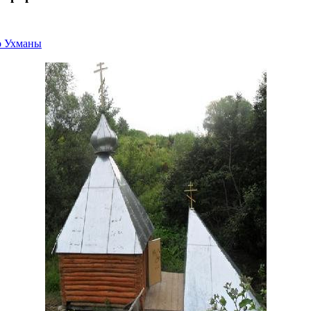
о Ухманы