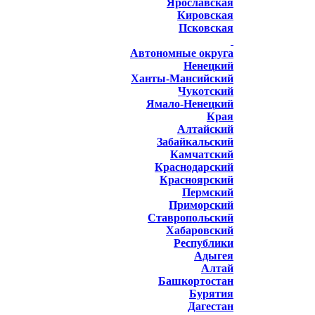
Ярославская
Кировская
Псковская
Автономные округа
Ненецкий
Ханты-Мансийский
Чукотский
Ямало-Ненецкий
Края
Алтайский
Забайкальский
Камчатский
Краснодарский
Красноярский
Пермский
Приморский
Ставропольский
Хабаровский
Республики
Адыгея
Алтай
Башкортостан
Бурятия
Дагестан