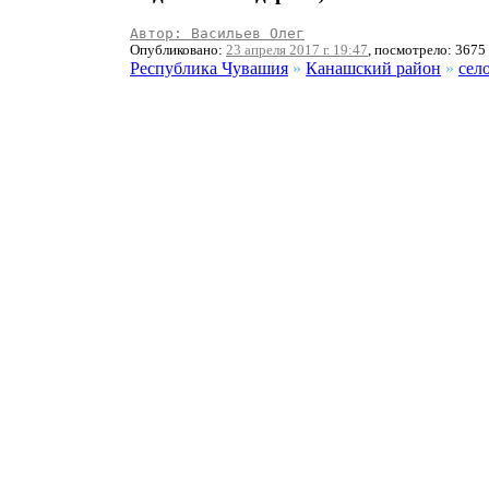
Автор: Васильев Олег
Опубликовано:
23 апреля 2017 г. 19:47
, посмотрело: 3675
Республика Чувашия
»
Канашский район
»
сел