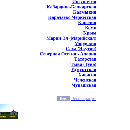
Ингушетия
Кабардино-Балкарская
Калмыкия
Карачаево-Черкесская
Карелия
Коми
Крым
Марий-Эл (Марийская)
Мордовия
Саха (Якутия)
Северная Осетия - Алания
Татарстан
Тыва (Тува)
Удмуртская
Хакасия
Чеченская
Чувашская
Регистрация