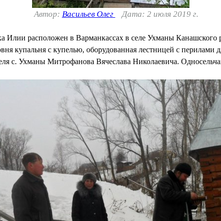
Автор:
Васильев Олег
Дата: 2 июля 2019 г.
ка Илии расположен в Варманкассах в селе Ухманы Канашского 
овня купальня с купелью, оборудованная лестницей с перилами д
теля с. Ухманы Митрофанова Вячеслава Николаевича. Односельч