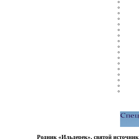
Родник «Ильдерек», святой источни