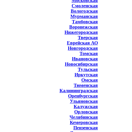
Московская
Смоленская
Вологодская
Мурманская
Тамбовская
Воронежская
Нижегородская
Тверская
Еврейская АО
Новгородская
Томская
Ивановская
Новосибирская
Тульская
Иркутская
Омская
Тюменская
Калининградская
Оренбургская
Ульяновская
Калужская
Орловская
Челябинская
Кемеровская
Пензенская