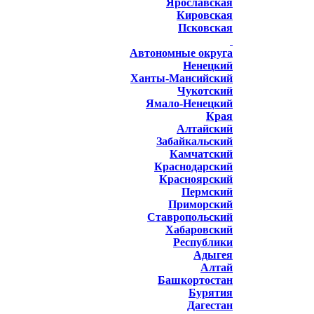
Ярославская
Кировская
Псковская
Автономные округа
Ненецкий
Ханты-Мансийский
Чукотский
Ямало-Ненецкий
Края
Алтайский
Забайкальский
Камчатский
Краснодарский
Красноярский
Пермский
Приморский
Ставропольский
Хабаровский
Республики
Адыгея
Алтай
Башкортостан
Бурятия
Дагестан