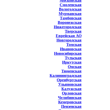
Московская
Смоленская
Вологодская
Мурманская
Тамбовская
Воронежская
Нижегородская
Тверская
Еврейская АО
Новгородская
Томская
Ивановская
Новосибирская
Тульская
Иркутская
Омская
Тюменская
Калининградская
Оренбургская
Ульяновская
Калужская
Орловская
Челябинская
Кемеровская
Пензенская