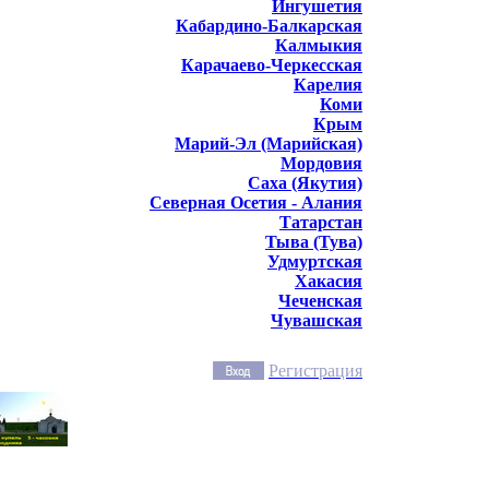
Ингушетия
Кабардино-Балкарская
Калмыкия
Карачаево-Черкесская
Карелия
Коми
Крым
Марий-Эл (Марийская)
Мордовия
Саха (Якутия)
Северная Осетия - Алания
Татарстан
Тыва (Тува)
Удмуртская
Хакасия
Чеченская
Чувашская
Регистрация