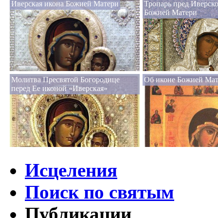
Иверская икона Божией Матери
Тропарь пред Иверск
Божией Матери
Молитва Пресвятой Богородице
Об иконе Божией Мат
перед Ее иконой «Иверская»
Исцеления
Поиск по святым
Публикации