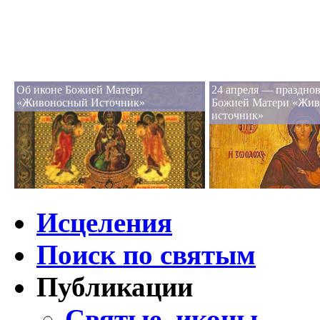
Об иконе Божией Матери
24 апреля — праздно
«Живоносный Источник»
Божией Матери «Жи
источник»
Исцеления
Поиск по святым
Публикации
Святые, иконы