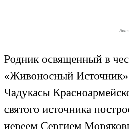
Авт
Родник освященный в че
«Живоносный Источник» р
Чадукасы Красноармейско
святого источника постр
иереем Сергием Моряков