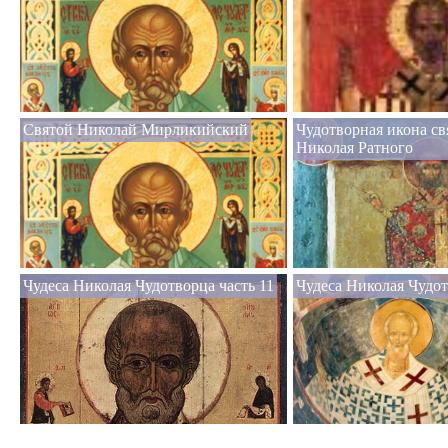
Святой Николай Мирликийский
Чудотворная икона св
Николая Ратного
Чудеса Николая Чудотворца часть 11
Чудеса Николая Чудот