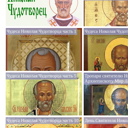
Чудеса Николая Чудотворца часть 1
Чудеса Николая Чудот
Чудеса Николая Чудотворца часть 5
Тропари святителю Н
Архиепископу Мир Л
Чудеса Николая Чудотворца часть 10
День Святителя Нико