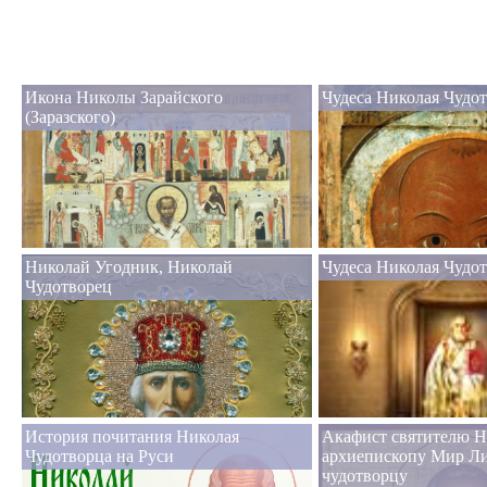
Икона Николы Зарайского
Чудеса Николая Чудот
(Заразского)
Николай Угодник, Николай
Чудеса Николая Чудо
Чудотворец
История почитания Николая
Акафист святителю Н
Чудотворца на Руси
архиепископу Мир Л
чудотворцу