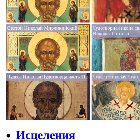
Святой Николай Мирликийский
Чудотворная икона св
Николая Ратного
Чудеса Николая Чудотворца часть 11
Чудеса Николая Чудот
Исцеления