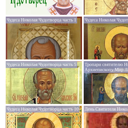
Чудеса Николая Чудотворца часть 1
Чудеса Николая Чудот
Чудеса Николая Чудотворца часть 5
Тропари святителю Н
Архиепископу Мир Л
Чудеса Николая Чудотворца часть 10
День Святителя Нико