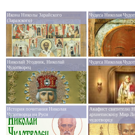
Икона Николы Зарайского
Чудеса Николая Чудот
(Заразского)
Николай Угодник, Николай
Чудеса Николая Чудо
Чудотворец
История почитания Николая
Акафист святителю Н
Чудотворца на Руси
архиепископу Мир Л
чудотворцу