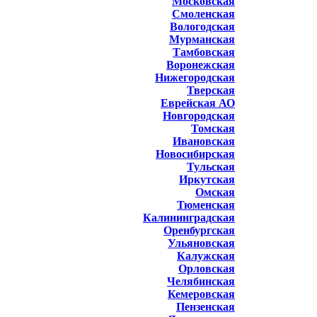
Московская
Смоленская
Вологодская
Мурманская
Тамбовская
Воронежская
Нижегородская
Тверская
Еврейская АО
Новгородская
Томская
Ивановская
Новосибирская
Тульская
Иркутская
Омская
Тюменская
Калининградская
Оренбургская
Ульяновская
Калужская
Орловская
Челябинская
Кемеровская
Пензенская