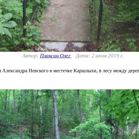
Автор:
Плаксин Олег
Дата: 2 июля 2019 г.
зя Александра Невского в местечке Каршлыхи, в лесу между де