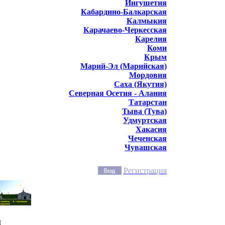
Ингушетия
Кабардино-Балкарская
Калмыкия
Карачаево-Черкесская
Карелия
Коми
Крым
Марий-Эл (Марийская)
Мордовия
Саха (Якутия)
Северная Осетия - Алания
Татарстан
Тыва (Тува)
Удмуртская
Хакасия
Чеченская
Чувашская
Регистрация
и