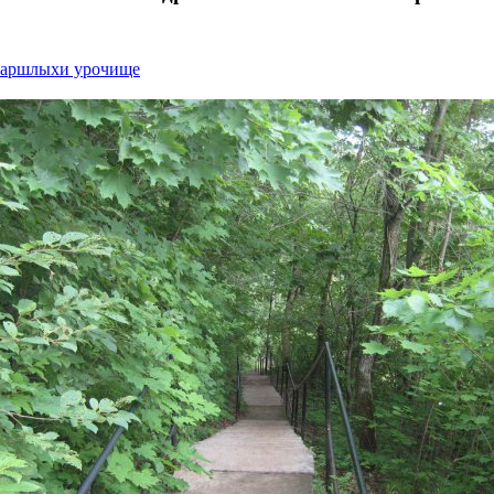
аршлыхи урочище