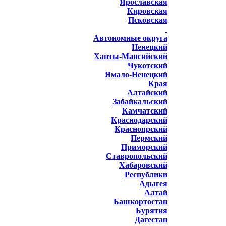
Ярославская
Кировская
Псковская
Автономные округа
Ненецкий
Ханты-Мансийский
Чукотский
Ямало-Ненецкий
Края
Алтайский
Забайкальский
Камчатский
Краснодарский
Красноярский
Пермский
Приморский
Ставропольский
Хабаровский
Республики
Адыгея
Алтай
Башкортостан
Бурятия
Дагестан