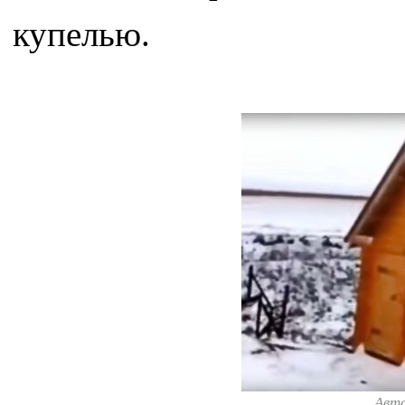
купелью.
Авт