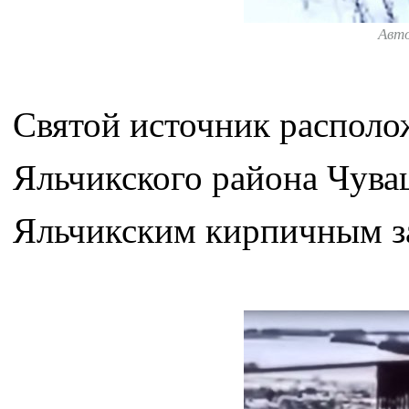
Авт
Святой источник располож
Яльчикского района Чува
Яльчикским кирпичным з