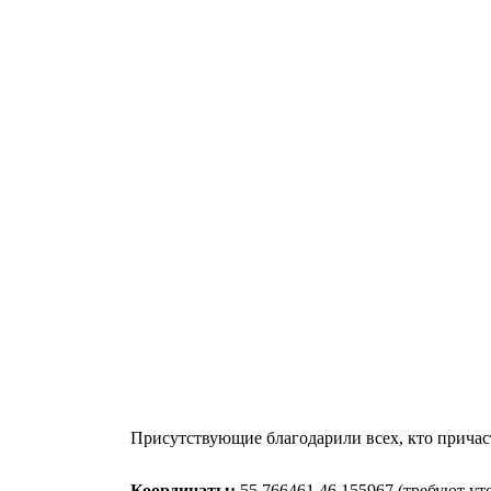
Присутствующие благодарили всех, кто причас
Координаты:
55.766461 46.155967 (требуют ут