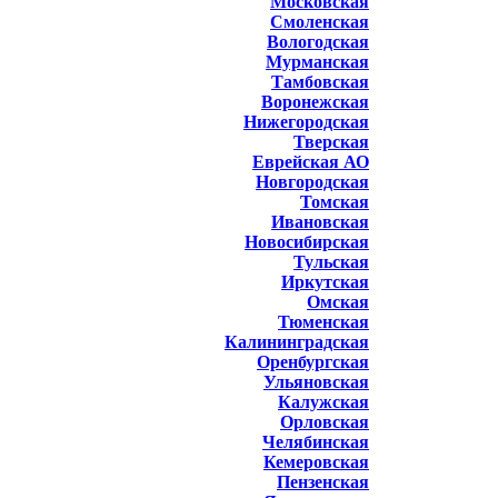
Московская
Смоленская
Вологодская
Мурманская
Тамбовская
Воронежская
Нижегородская
Тверская
Еврейская АО
Новгородская
Томская
Ивановская
Новосибирская
Тульская
Иркутская
Омская
Тюменская
Калининградская
Оренбургская
Ульяновская
Калужская
Орловская
Челябинская
Кемеровская
Пензенская