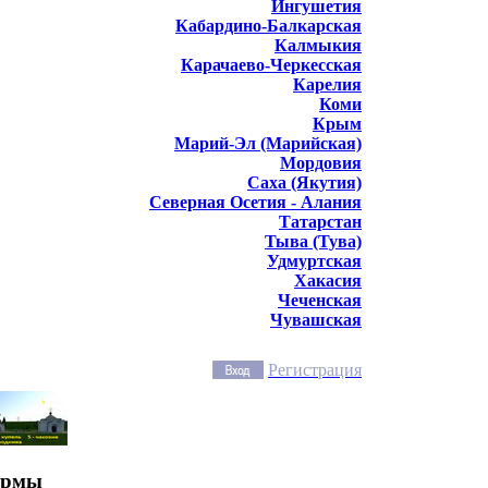
Ингушетия
Кабардино-Балкарская
Калмыкия
Карачаево-Черкесская
Карелия
Коми
Крым
Марий-Эл (Марийская)
Мордовия
Саха (Якутия)
Северная Осетия - Алания
Татарстан
Тыва (Тува)
Удмуртская
Хакасия
Чеченская
Чувашская
Регистрация
ирмы