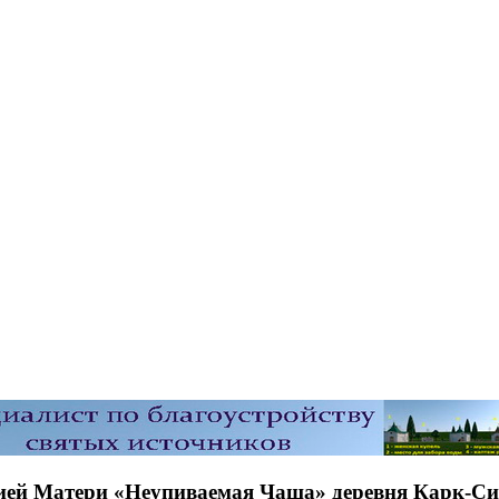
жией Матери «Неупиваемая Чаша» деревня Карк-С