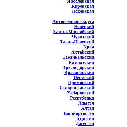
Ярославская
Кировская
Псковская
Автономные округа
Ненецкий
Ханты-Мансийский
Чукотский
Ямало-Ненецкий
Края
Алтайский
Забайкальский
Камчатский
Краснодарский
Красноярский
Пермский
Приморский
Ставропольский
Хабаровский
Республики
Адыгея
Алтай
Башкортостан
Бурятия
Дагестан