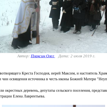
Автор:
Плаксин Олег
Дата: 2 июля 2019 г.
вотворящего Креста Господня, иерей Максим, и настоятель Хра
и чин освящения источника в честь иконы Божией Матери "Неуп
и окрестных деревень, депутаты сельского поселения, представ
трации Елена Лаврентьева.