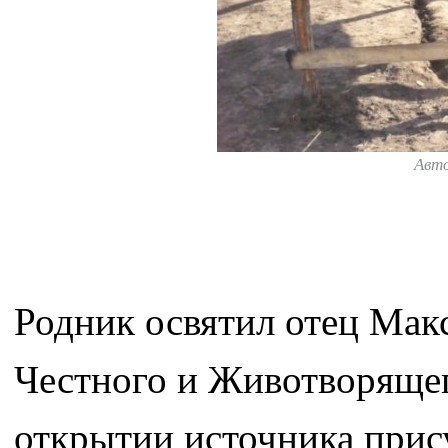
Авт
Родник освятил отец Мак
Честного и Животворящег
открытии источника прис