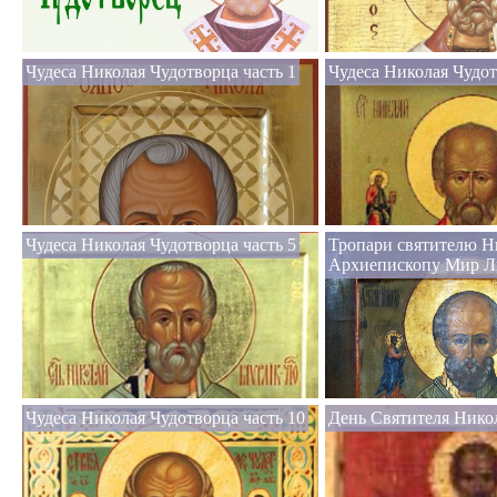
Чудеса Николая Чудотворца часть 1
Чудеса Николая Чудот
Чудеса Николая Чудотворца часть 5
Тропари святителю Н
Архиепископу Мир Л
Чудеса Николая Чудотворца часть 10
День Святителя Нико