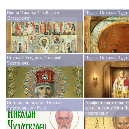
Икона Николы Зарайского
Чудеса Николая Чудот
(Заразского)
Николай Угодник, Николай
Чудеса Николая Чудо
Чудотворец
История почитания Николая
Акафист святителю Н
Чудотворца на Руси
архиепископу Мир Л
чудотворцу