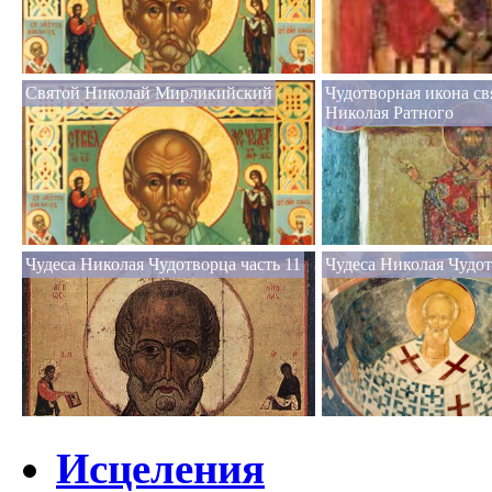
Святой Николай Мирликийский
Чудотворная икона св
Николая Ратного
Чудеса Николая Чудотворца часть 11
Чудеса Николая Чудот
Исцеления