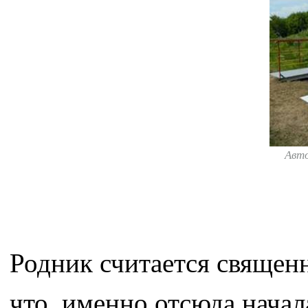
Авт
Родник считается священ
что, именно отсюда начал