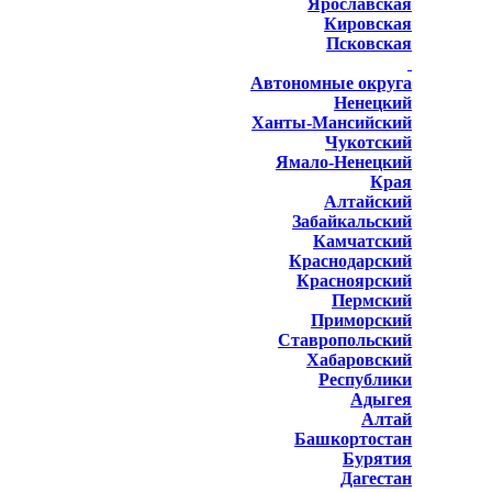
Ярославская
Кировская
Псковская
Автономные округа
Ненецкий
Ханты-Мансийский
Чукотский
Ямало-Ненецкий
Края
Алтайский
Забайкальский
Камчатский
Краснодарский
Красноярский
Пермский
Приморский
Ставропольский
Хабаровский
Республики
Адыгея
Алтай
Башкортостан
Бурятия
Дагестан