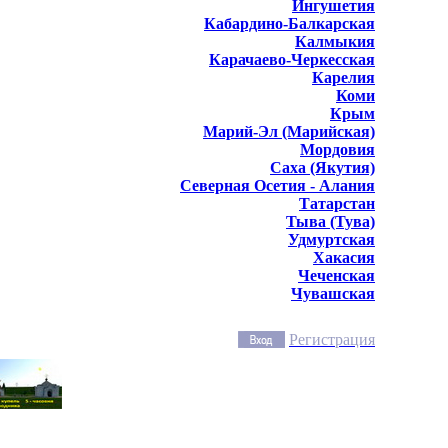
Ингушетия
Кабардино-Балкарская
Калмыкия
Карачаево-Черкесская
Карелия
Коми
Крым
Марий-Эл (Марийская)
Мордовия
Саха (Якутия)
Северная Осетия - Алания
Татарстан
Тыва (Тува)
Удмуртская
Хакасия
Чеченская
Чувашская
Регистрация