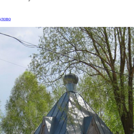
улово