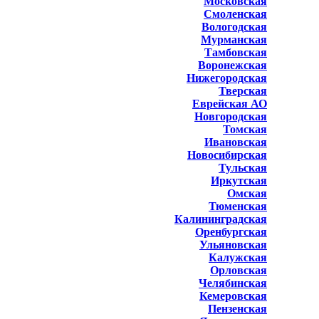
Московская
Смоленская
Вологодская
Мурманская
Тамбовская
Воронежская
Нижегородская
Тверская
Еврейская АО
Новгородская
Томская
Ивановская
Новосибирская
Тульская
Иркутская
Омская
Тюменская
Калининградская
Оренбургская
Ульяновская
Калужская
Орловская
Челябинская
Кемеровская
Пензенская