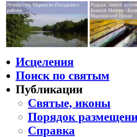
Речная сеть Маринско-Посадского
Родник, святой исто
района
Божией Матери «Каза
Мариинский Посад
Исцеления
Поиск по святым
Публикации
Святые, иконы
Порядок размещени
Справка