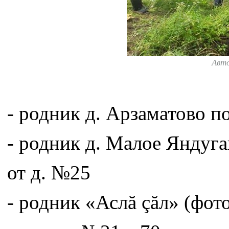
Авт
- родник д. Арзаматово по
- родник д. Малое Яндуга
от д. №25
- родник «Аслă çăл» (фот