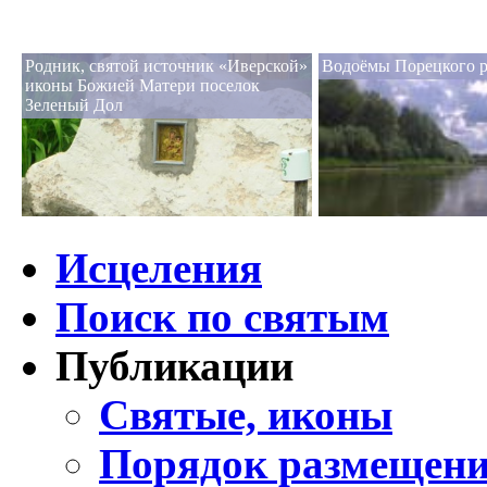
Родник, святой источник «Иверской»
Водоёмы Порецкого 
иконы Божией Матери поселок
Зеленый Дол
Исцеления
Поиск по святым
Публикации
Святые, иконы
Порядок размещени