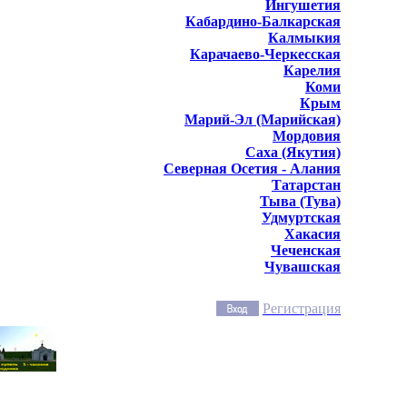
Ингушетия
Кабардино-Балкарская
Калмыкия
Карачаево-Черкесская
Карелия
Коми
Крым
Марий-Эл (Марийская)
Мордовия
Саха (Якутия)
Северная Осетия - Алания
Татарстан
Тыва (Тува)
Удмуртская
Хакасия
Чеченская
Чувашская
Регистрация