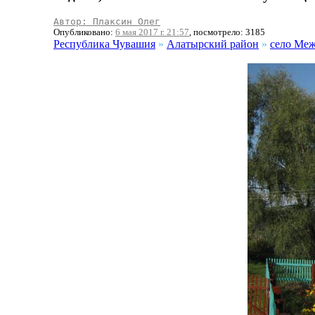
Автор: Плаксин Олег
Опубликовано:
6 мая 2017 г. 21:57
, посмотрело: 3185
Республика Чувашия
»
Алатырский район
»
село Меж