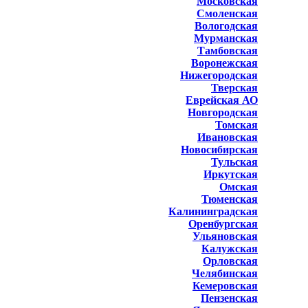
Московская
Смоленская
Вологодская
Мурманская
Тамбовская
Воронежская
Нижегородская
Тверская
Еврейская АО
Новгородская
Томская
Ивановская
Новосибирская
Тульская
Иркутская
Омская
Тюменская
Калининградская
Оренбургская
Ульяновская
Калужская
Орловская
Челябинская
Кемеровская
Пензенская