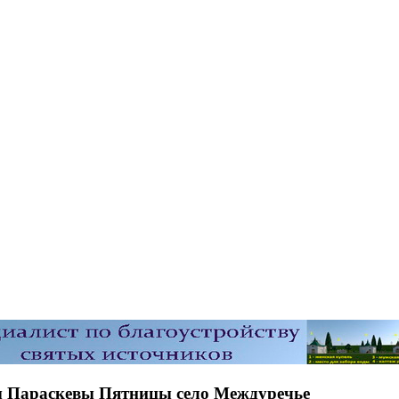
ы Параскевы Пятницы село Междуречье