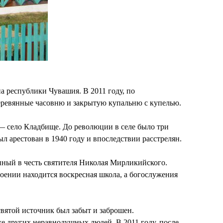
 республики Чувашия. В 2011 году, по
еревянные часовню и закрытую купальню с купелью.
 — село Кладбище. До революции в селе было три
 арестован в 1940 году и впоследствии расстрелян.
нный в честь святителя Николая Мирликийского.
роении находится воскресная школа, а богослужения
святой источник был забыт и заброшен.
е других неравнодушных людей. В 2011 году, после