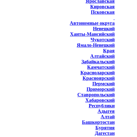
Ярославская
Кировская
Псковская
Автономные округа
Ненецкий
Ханты-Мансийский
Чукотский
Ямало-Ненецкий
Края
Алтайский
Забайкальский
Камчатский
Краснодарский
Красноярский
Пермский
Приморский
Ставропольский
Хабаровский
Республики
Адыгея
Алтай
Башкортостан
Бурятия
Дагестан