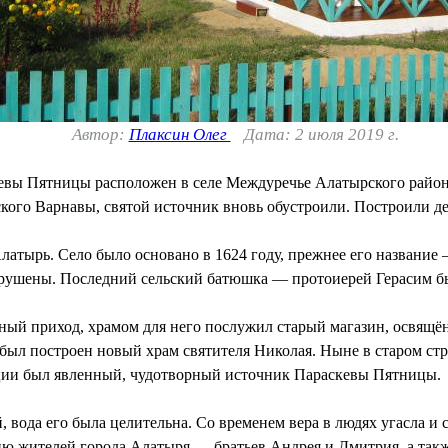
Автор:
Плаксин Олег
Дата: 2 июля 2019 г.
вы Пятницы расположен в селе Междуречье Алатырского района
кого Варнавы, святой источник вновь обустроили. Построили д
Алатырь. Село было основано в 1624 году, прежнее его название
азрушены. Последний сельский батюшка — протоиерей Герасим был
вный приход, храмом для него послужил старый магазин, освящё
 был построен новый храм святителя Николая. Ныне в старом ст
юции был явленный, чудотворный источник Параскевы Пятницы.
, вода его была целительна. Со временем вера в людях угасла и 
ию жителей города Алатыря — братьев Андрея и Дмитрия, а такж