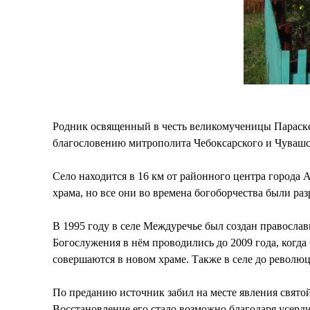
Родник освященный в честь великомученицы Параске
благословению митрополита Чебоксарского и Чувашс
Село находится в 16 км от районного центра города 
храма, но все они во времена богоборчества были р
В 1995 году в селе Междуречье был создан правосла
Богослужения в нём проводились до 2009 года, когда
совершаются в новом храме. Также в селе до револ
По преданию источник забил на месте явления святой
Восстановление его стало возможно благодаря усерд