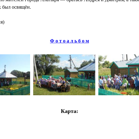
к был освящён.
я)
Ф о т о а л ь б о м
Карта: