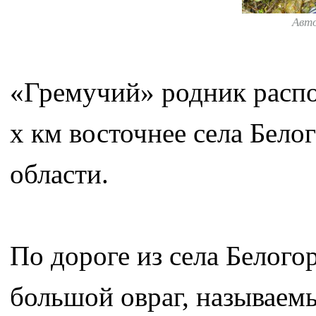
Авт
«Гремучий» родник распол
х км восточнее села Бело
области.
По дороге из села Белого
большой овраг, называем