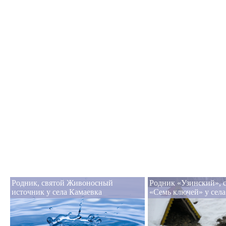
Родник, святой Живоносный
Родник «Узинский», 
источник у села Камаевка
«Семь ключей» у сел