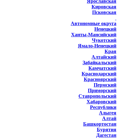
Ярославская
Кировская
Псковская
Автономные округа
Ненецкий
Ханты-Мансийский
Чукотский
Ямало-Ненецкий
Края
Алтайский
Забайкальский
Камчатский
Краснодарский
Красноярский
Пермский
Приморский
Ставропольский
Хабаровский
Республики
Адыгея
Алтай
Башкортостан
Бурятия
Дагестан