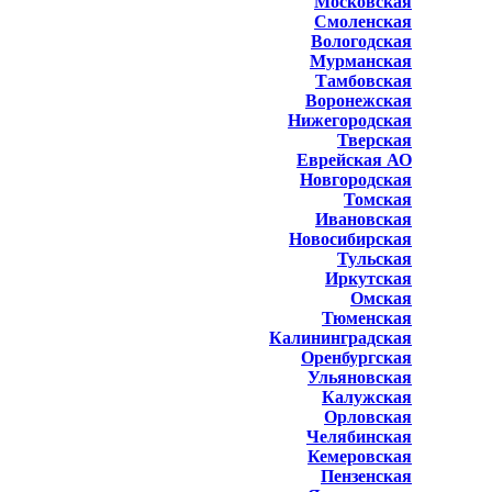
Московская
Смоленская
Вологодская
Мурманская
Тамбовская
Воронежская
Нижегородская
Тверская
Еврейская АО
Новгородская
Томская
Ивановская
Новосибирская
Тульская
Иркутская
Омская
Тюменская
Калининградская
Оренбургская
Ульяновская
Калужская
Орловская
Челябинская
Кемеровская
Пензенская