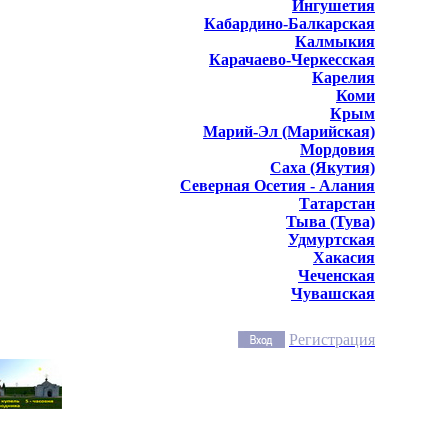
Ингушетия
Кабардино-Балкарская
Калмыкия
Карачаево-Черкесская
Карелия
Коми
Крым
Марий-Эл (Марийская)
Мордовия
Саха (Якутия)
Северная Осетия - Алания
Татарстан
Тыва (Тува)
Удмуртская
Хакасия
Чеченская
Чувашская
Регистрация