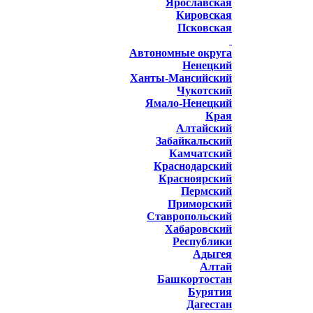
Ярославская
Кировская
Псковская
Автономные округа
Ненецкий
Ханты-Мансийский
Чукотский
Ямало-Ненецкий
Края
Алтайский
Забайкальский
Камчатский
Краснодарский
Красноярский
Пермский
Приморский
Ставропольский
Хабаровский
Республики
Адыгея
Алтай
Башкортостан
Бурятия
Дагестан