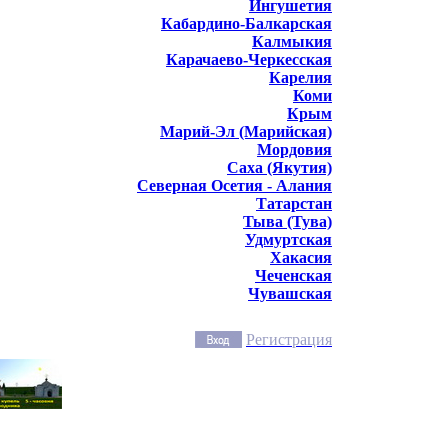
Ингушетия
Кабардино-Балкарская
Калмыкия
Карачаево-Черкесская
Карелия
Коми
Крым
Марий-Эл (Марийская)
Мордовия
Саха (Якутия)
Северная Осетия - Алания
Татарстан
Тыва (Тува)
Удмуртская
Хакасия
Чеченская
Чувашская
Регистрация