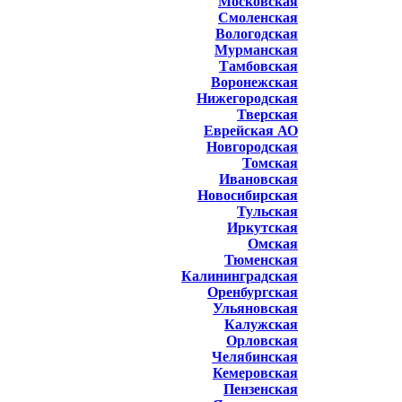
Московская
Смоленская
Вологодская
Мурманская
Тамбовская
Воронежская
Нижегородская
Тверская
Еврейская АО
Новгородская
Томская
Ивановская
Новосибирская
Тульская
Иркутская
Омская
Тюменская
Калининградская
Оренбургская
Ульяновская
Калужская
Орловская
Челябинская
Кемеровская
Пензенская